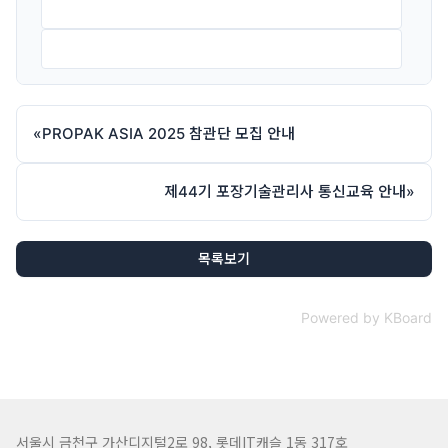
2025 튀르키예 이스탄불 포장전시회 한국관 참가기업 모집 안
내 공문.pdf
[붙임] 2025 튀르키예 이스탄불 포장전시회 한국관 참가기업
모집안내문.pdf
«
PROPAK ASIA 2025 참관단 모집 안내
제44기 포장기술관리사 통신교육 안내
»
목록보기
Powered by KBoard
서울시 금천구 가산디지털2로 98, 롯데IT캐슬 1동 317호