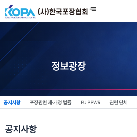
콘
텐
츠
로
건
너
뛰
기
정보광장
공지사항
포장관련 재·개정 법률
EU PPWR
관련 단체
공지사항