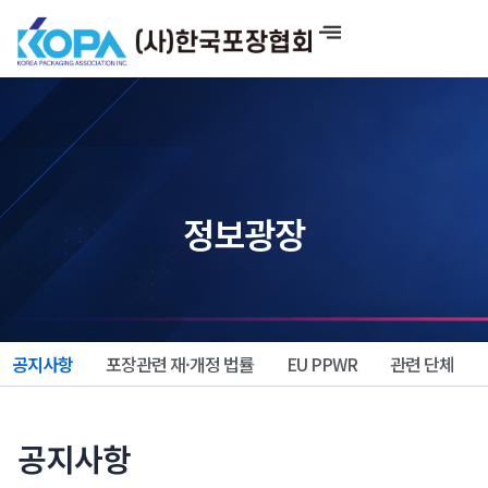
콘
텐
츠
로
건
너
뛰
기
정보광장
공지사항
포장관련 재·개정 법률
EU PPWR
관련 단체
공지사항