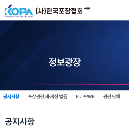
콘
텐
츠
로
건
너
뛰
기
정보광장
공지사항
포장관련 재·개정 법률
EU PPWR
관련 단체
공지사항