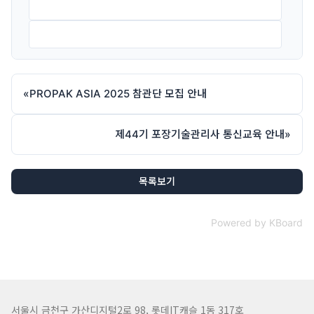
2025 튀르키예 이스탄불 포장전시회 한국관 참가기업 모집 안
내 공문.pdf
[붙임] 2025 튀르키예 이스탄불 포장전시회 한국관 참가기업
모집안내문.pdf
«
PROPAK ASIA 2025 참관단 모집 안내
제44기 포장기술관리사 통신교육 안내
»
목록보기
Powered by KBoard
서울시 금천구 가산디지털2로 98, 롯데IT캐슬 1동 317호