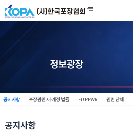
콘
텐
츠
로
건
너
뛰
기
정보광장
공지사항
포장관련 재·개정 법률
EU PPWR
관련 단체
공지사항