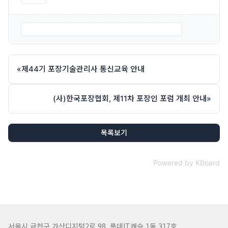
붙임 2. 제45기 포장기술관리사 통신교육 신청서.hwp
«
제44기 포장기술관리사 통신교육 안내
(사)한국포장협회, 제11차 포장인 포럼 개최 안내
»
목록보기
Powered by KBoard
서울시 금천구 가산디지털2로 98, 롯데IT캐슬 1동 317호