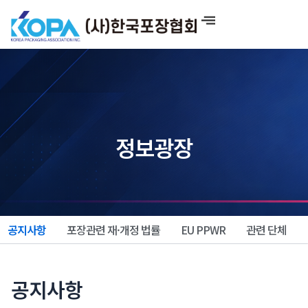
콘
텐
츠
로
건
너
뛰
기
정보광장
공지사항
포장관련 재·개정 법률
EU PPWR
관련 단체
공지사항