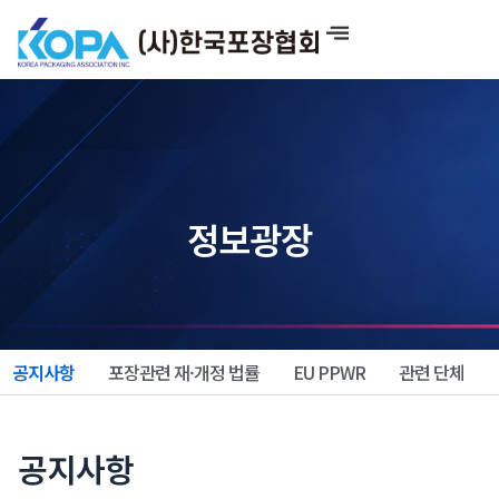
콘
텐
츠
로
건
너
뛰
기
정보광장
공지사항
포장관련 재·개정 법률
EU PPWR
관련 단체
공지사항