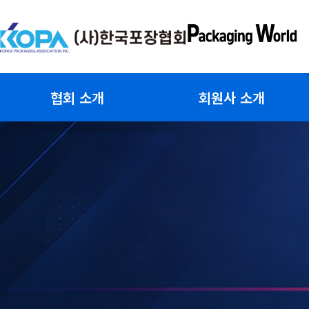
콘
텐
츠
로
건
협회 소개
회원사 소개
너
뛰
기