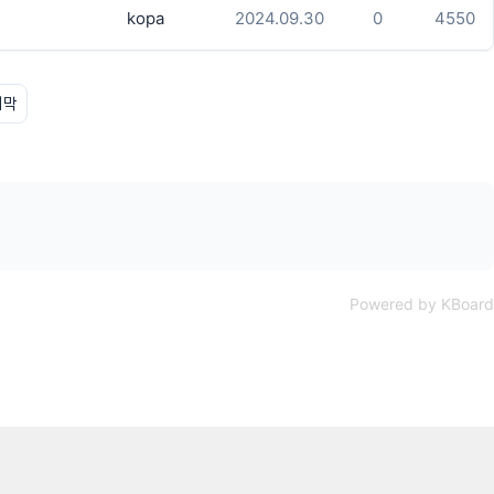
kopa
2024.09.30
0
4550
지막
Powered by KBoard