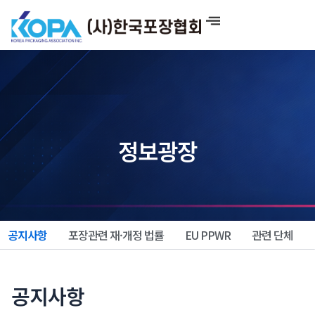
콘
텐
츠
로
건
너
뛰
기
정보광장
공지사항
포장관련 재·개정 법률
EU PPWR
관련 단체
공지사항