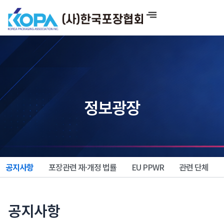
콘
텐
츠
로
건
너
뛰
기
정보광장
공지사항
포장관련 재·개정 법률
EU PPWR
관련 단체
공지사항