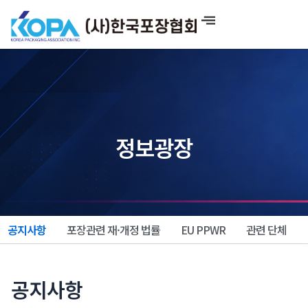
콘
텐
츠
로
건
너
뛰
기
정보광장
공지사항
포장관련 재·개정 법률
EU PPWR
관련 단체
공지사항