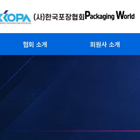
콘
텐
츠
로
건
협회 소개
회원사 소개
너
뛰
기