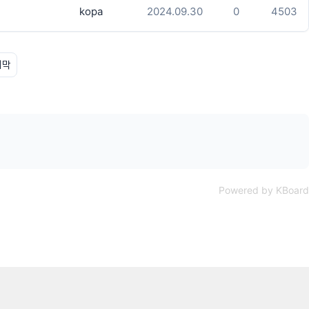
kopa
2024.09.30
0
4503
지막
Powered by KBoard