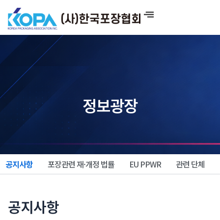
콘
텐
츠
로
건
너
뛰
기
정보광장
공지사항
포장관련 재·개정 법률
EU PPWR
관련 단체
공지사항