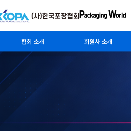
콘
텐
츠
로
건
협회 소개
회원사 소개
너
뛰
기