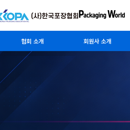
콘
텐
츠
로
건
협회 소개
회원사 소개
너
뛰
기