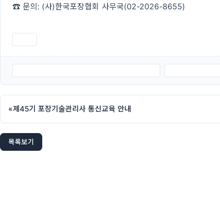
☎ 문의: (사)한국포장협회 사무국(02-2026-8655)
인쇄
붙임1.-제11차-포장인-포럼-진행안2026.5.21.pdf
붙임2.-제11차-
«
제45기 포장기술관리사 통신교육 안내
목록보기