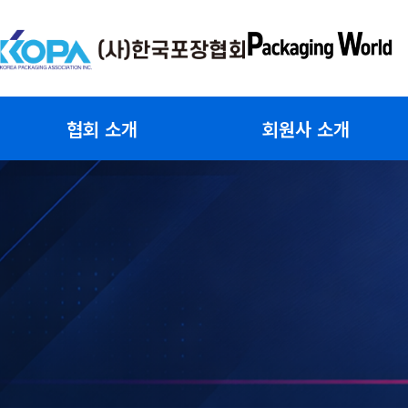
콘
텐
츠
로
건
협회 소개
회원사 소개
너
뛰
기