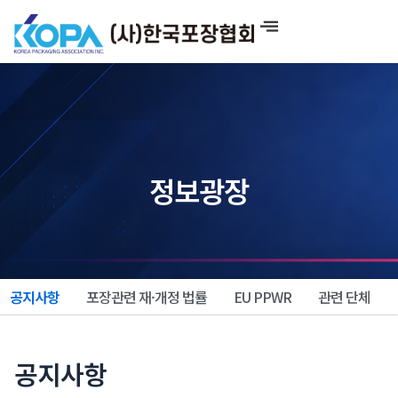
콘
텐
츠
로
건
너
뛰
기
정보광장
공지사항
포장관련 재·개정 법률
EU PPWR
관련 단체
공지사항