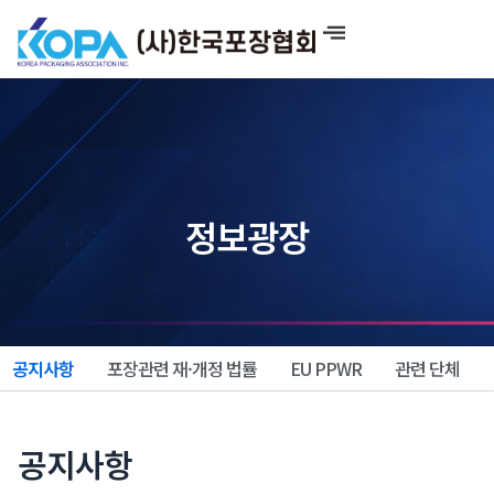
콘
텐
츠
로
건
너
뛰
기
정보광장
공지사항
포장관련 재·개정 법률
EU PPWR
관련 단체
공지사항