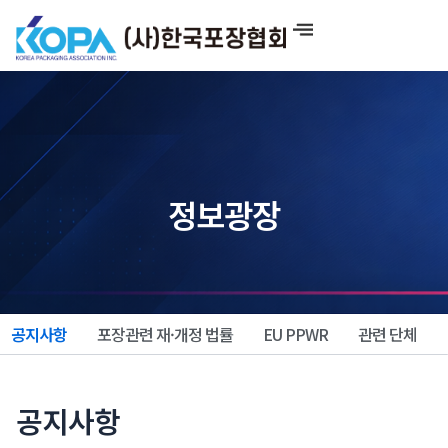
콘
텐
츠
로
건
너
뛰
기
정보광장
공지사항
포장관련 재·개정 법률
EU PPWR
관련 단체
공지사항