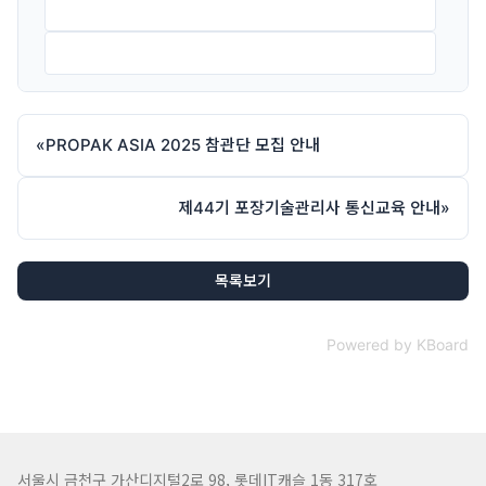
2025 튀르키예 이스탄불 포장전시회 한국관 참가기업 모집 안
내 공문.pdf
[붙임] 2025 튀르키예 이스탄불 포장전시회 한국관 참가기업
모집안내문.pdf
«
PROPAK ASIA 2025 참관단 모집 안내
제44기 포장기술관리사 통신교육 안내
»
목록보기
Powered by KBoard
서울시 금천구 가산디지털2로 98, 롯데IT캐슬 1동 317호