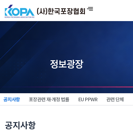
콘
텐
츠
로
건
너
뛰
기
정보광장
공지사항
포장관련 재·개정 법률
EU PPWR
관련 단체
공지사항