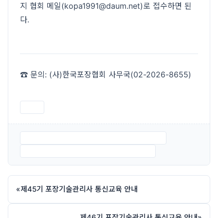
지 협회 메일(kopa1991@daum.net)로 접수하면 된
다.
☎ 문의: (사)한국포장협회 사무국(02-2026-8655)
인쇄
붙임1.-제11차-포장인-포럼-진행안2026.5.21.pdf
붙임2.-제11차-포장인-포럼-참가-신청서.hwp
«
제45기 포장기술관리사 통신교육 안내
제46기 포장기술관리사 통신교육 안내
»