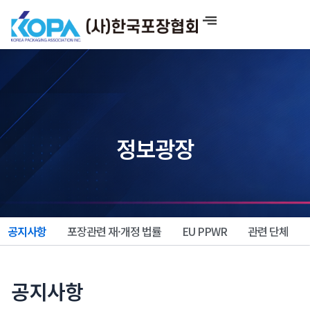
콘
텐
츠
로
건
너
뛰
기
정보광장
공지사항
포장관련 재·개정 법률
EU PPWR
관련 단체
공지사항