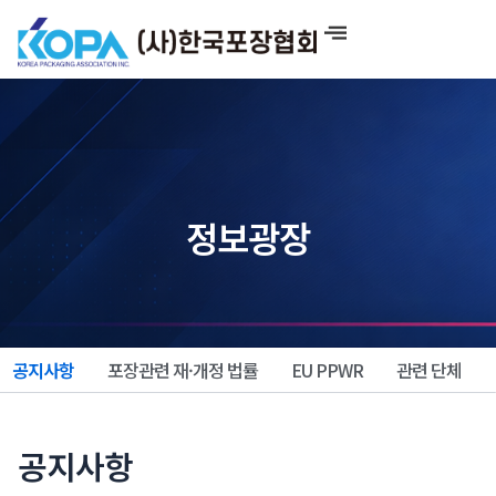
콘
텐
츠
로
건
너
뛰
기
정보광장
공지사항
포장관련 재·개정 법률
EU PPWR
관련 단체
공지사항