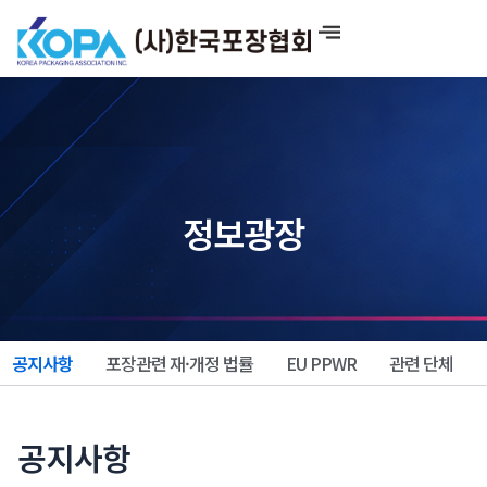
콘
텐
츠
로
건
너
뛰
기
정보광장
공지사항
포장관련 재·개정 법률
EU PPWR
관련 단체
공지사항