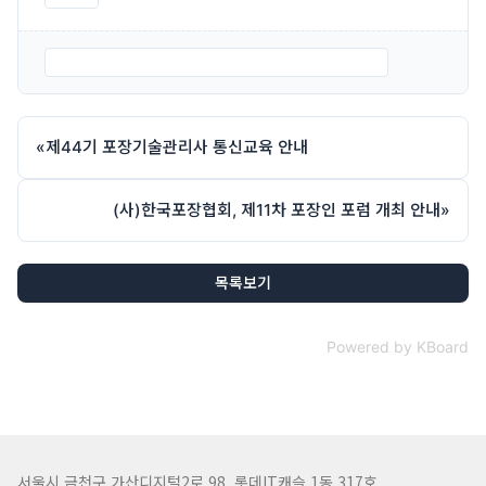
붙임 2. 제45기 포장기술관리사 통신교육 신청서.hwp
«
제44기 포장기술관리사 통신교육 안내
(사)한국포장협회, 제11차 포장인 포럼 개최 안내
»
목록보기
Powered by KBoard
서울시 금천구 가산디지털2로 98, 롯데IT캐슬 1동 317호