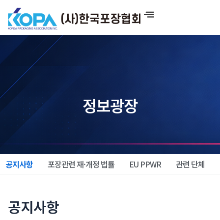
콘
텐
츠
로
건
너
뛰
기
정보광장
공지사항
포장관련 재·개정 법률
EU PPWR
관련 단체
공지사항