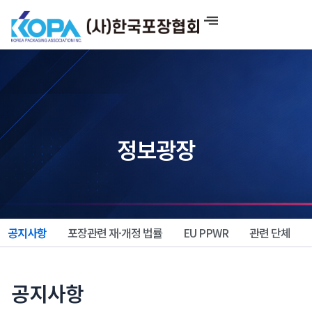
콘
텐
츠
로
건
너
뛰
기
정보광장
공지사항
포장관련 재·개정 법률
EU PPWR
관련 단체
공지사항