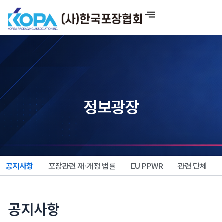
콘
텐
츠
로
건
너
뛰
기
정보광장
공지사항
포장관련 재·개정 법률
EU PPWR
관련 단체
공지사항