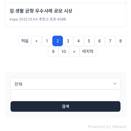
일․생활 균형 우수사례 공모 시상
kopa
|
2022.10.04
|
추천 0
|
조회 4088
처음
«
1
2
3
4
5
6
7
8
9
10
»
마지막
검색
Powered by KBoard