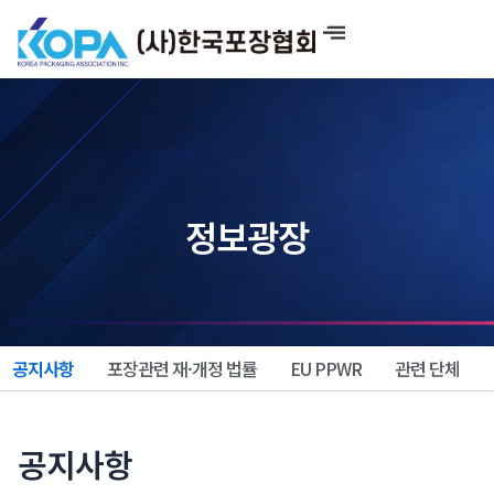
콘
텐
츠
로
건
너
뛰
기
정보광장
공지사항
포장관련 재·개정 법률
EU PPWR
관련 단체
공지사항