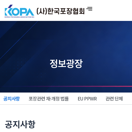
콘
텐
츠
로
건
너
뛰
기
정보광장
공지사항
포장관련 재·개정 법률
EU PPWR
관련 단체
공지사항