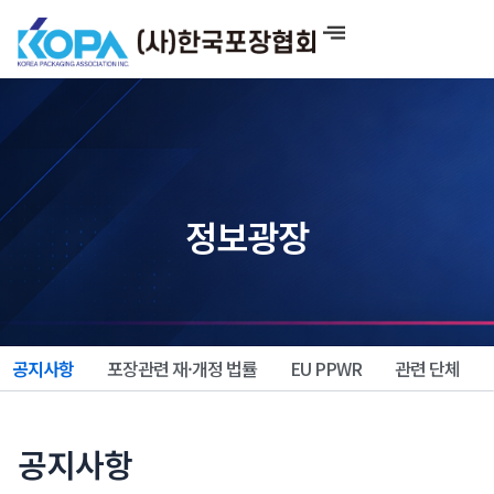
콘
텐
츠
로
건
너
뛰
기
정보광장
공지사항
포장관련 재·개정 법률
EU PPWR
관련 단체
공지사항