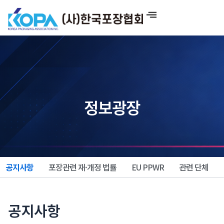
콘
텐
츠
로
건
너
뛰
기
정보광장
공지사항
포장관련 재·개정 법률
EU PPWR
관련 단체
공지사항