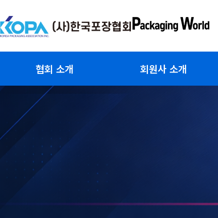
콘
텐
츠
로
건
협회 소개
회원사 소개
너
뛰
기