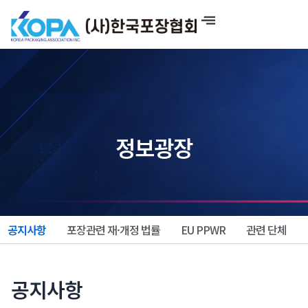
콘
텐
츠
로
건
너
뛰
기
정보광장
공지사항
포장관련 재·개정 법률
EU PPWR
관련 단체
공지사항