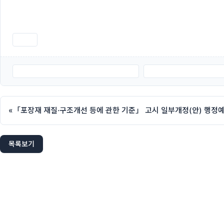
인쇄
제33기포장기술관리사_통신교육일정.pdf
제33기포장기술관리사_통신
«
「포장재 재질·구조개선 등에 관한 기준」 고시 일부개정(안) 행정
목록보기