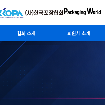
콘
텐
츠
로
건
협회 소개
회원사 소개
너
뛰
기