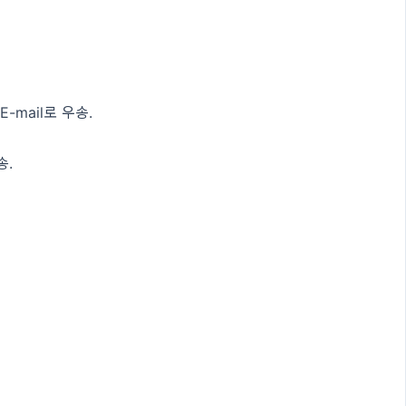
-mail로 우송.
송.