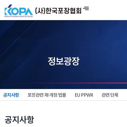
콘
텐
츠
로
건
너
뛰
기
정보광장
공지사항
포장관련 재·개정 법률
EU PPWR
관련 단체
공지사항