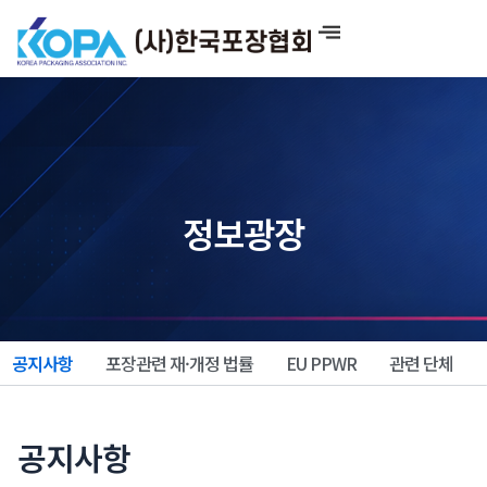
콘
텐
츠
로
건
너
뛰
기
정보광장
공지사항
포장관련 재·개정 법률
EU PPWR
관련 단체
공지사항