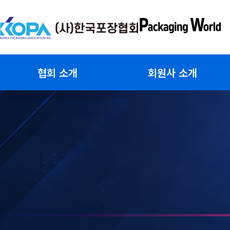
콘
텐
츠
로
건
협회 소개
회원사 소개
너
뛰
기