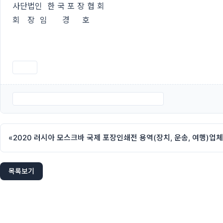
사단법인 한 국 포 장 협 회
회 장 임 경 호
인쇄
제30차 정기총회 및 포장인의 날 행사 개최 안내.pdf
«
2020 러시아 모스크바 국제 포장인쇄전 용역(장치, 운송, 여행)업체
목록보기