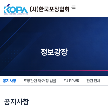
콘
텐
츠
로
건
너
뛰
기
정보광장
공지사항
포장관련 재·개정 법률
EU PPWR
관련 단체
공지사항