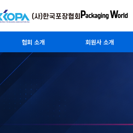
콘
텐
츠
로
건
협회 소개
회원사 소개
너
뛰
기