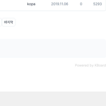
kopa
2019.11.06
0
5293
마지막
Powered by KBoard