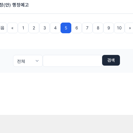
정(안) 행정예고
처음
«
1
2
3
4
5
6
7
8
9
10
»
검색