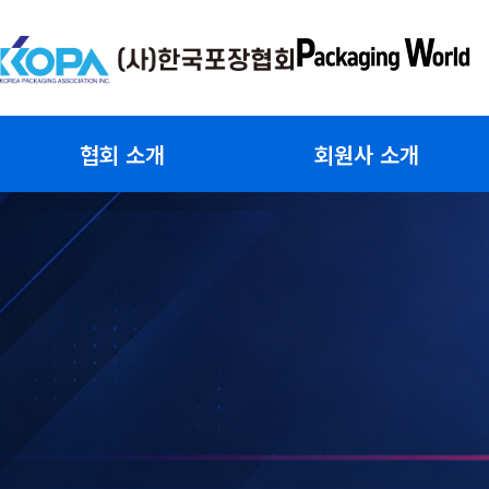
콘
텐
츠
로
건
협회 소개
회원사 소개
너
뛰
기