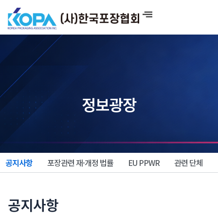
콘
텐
츠
로
건
너
뛰
기
정보광장
공지사항
포장관련 재·개정 법률
EU PPWR
관련 단체
공지사항