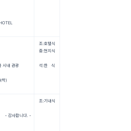
 HOTEL
조:호텔식
중:현지식
 시내 관광
석:한 식
숙박)
조:기내식
- 감사합니다. -