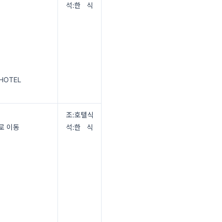
석:한 식
 HOTEL
조:호텔식
로 이동
석:한 식