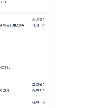
 HOTEL
조:호텔식
로 이동
EURASIA
석:한 식
 HOTEL
조:호텔식
장 조사
중:현지식
석:한 식