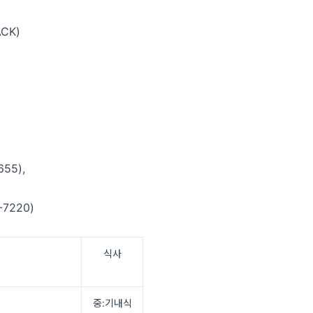
CK)
55),
220)
식사
중:기내식