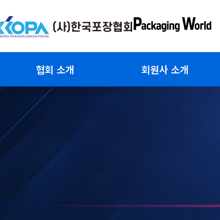
콘
텐
츠
로
건
협회 소개
회원사 소개
너
뛰
기