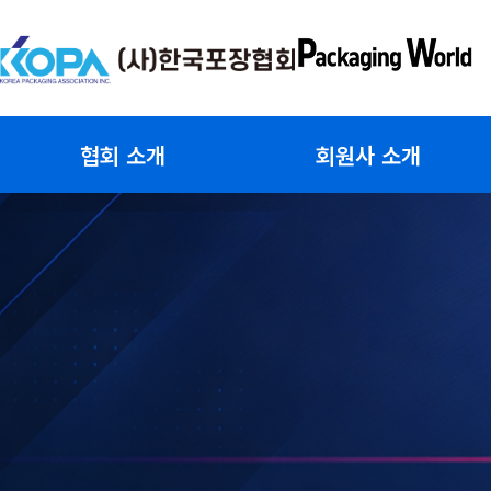
콘
텐
츠
로
건
협회 소개
회원사 소개
너
뛰
기