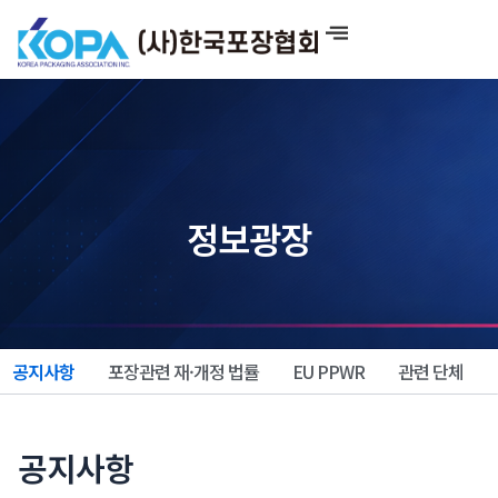
콘
텐
츠
로
건
너
뛰
기
정보광장
공지사항
포장관련 재·개정 법률
EU PPWR
관련 단체
공지사항