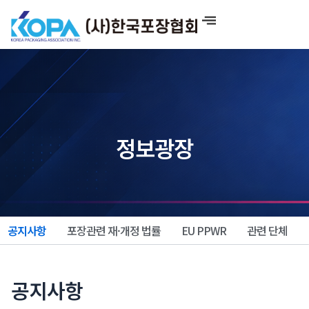
콘
텐
츠
로
건
너
뛰
기
정보광장
공지사항
포장관련 재·개정 법률
EU PPWR
관련 단체
공지사항