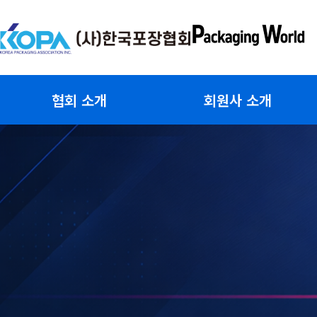
콘
텐
츠
로
건
협회 소개
회원사 소개
너
뛰
기