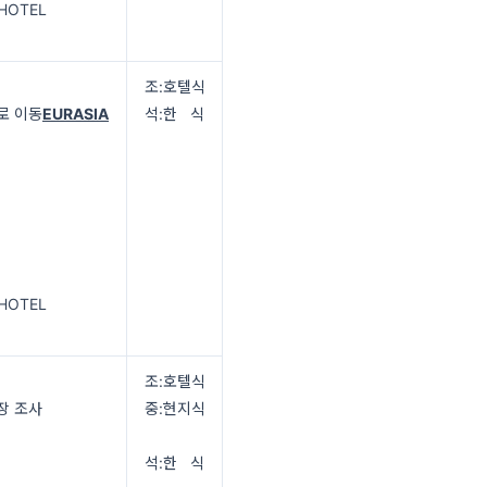
 HOTEL
조:호텔식
로 이동
EURASIA
석:한 식
 HOTEL
조:호텔식
장 조사
중:현지식
석:한 식