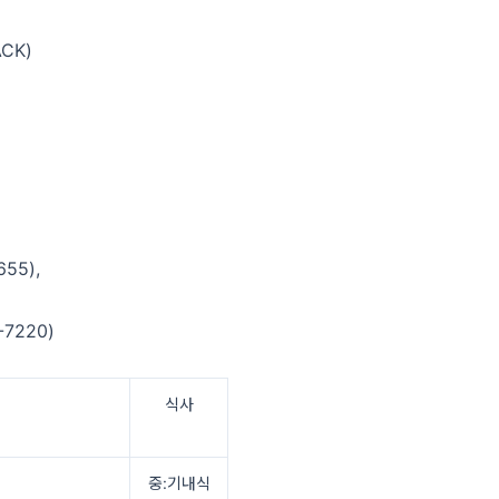
CK)
55),
220)
식사
중:기내식