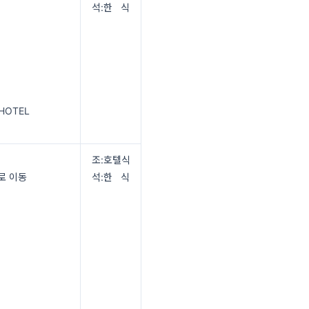
석:한 식
 HOTEL
조:호텔식
로 이동
석:한 식