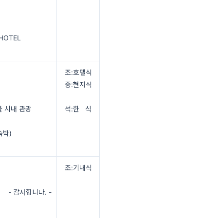
 HOTEL
조:호텔식
중:현지식
 시내 관광
석:한 식
숙박)
조:기내식
- 감사합니다. -