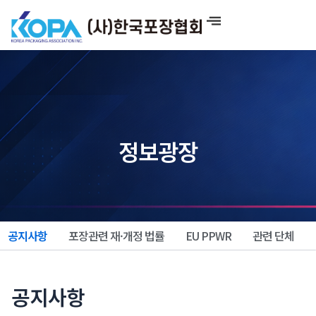
콘
텐
츠
로
건
너
뛰
기
정보광장
공지사항
포장관련 재·개정 법률
EU PPWR
관련 단체
공지사항