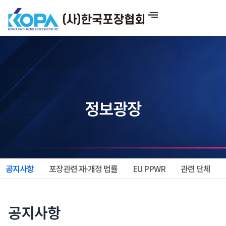
콘
텐
츠
로
건
너
뛰
기
정보광장
공지사항
포장관련 재·개정 법률
EU PPWR
관련 단체
공지사항