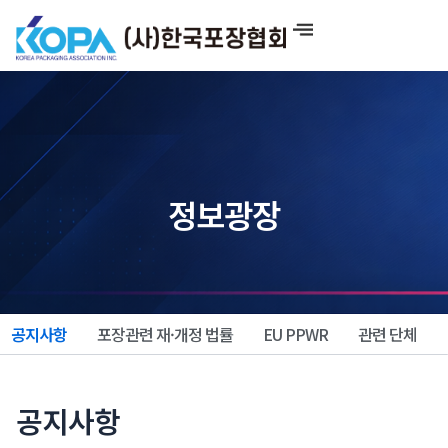
콘
텐
츠
로
건
너
뛰
기
정보광장
공지사항
포장관련 재·개정 법률
EU PPWR
관련 단체
공지사항