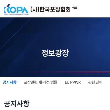
콘
텐
츠
로
건
너
뛰
기
정보광장
공지사항
포장관련 재·개정 법률
EU PPWR
관련 단체
공지사항