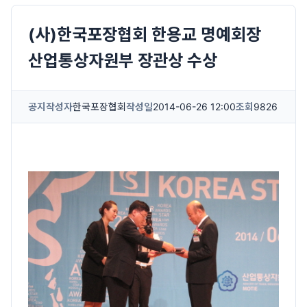
(사)한국포장협회 한용교 명예회장
산업통상자원부 장관상 수상
공지
작성자
한국포장협회
작성일
2014-06-26 12:00
조회
9826