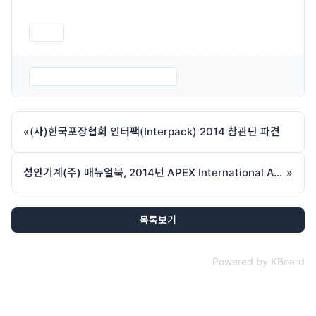
인쇄
크기변환_네트-한용교시상식1.jpg
«
(사)한국포장협회 인터팩(Interpack) 2014 참관단 파견
성안기계(주) 매뉴얼북, 2014년 APEX International Award 수상
»
목록보기
Powered by KBoard