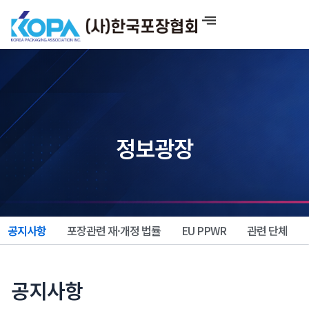
콘
텐
츠
로
건
너
뛰
기
정보광장
공지사항
포장관련 재·개정 법률
EU PPWR
관련 단체
공지사항