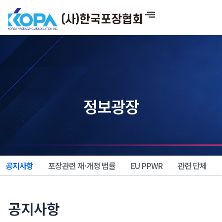
콘
텐
츠
로
건
너
뛰
기
정보광장
공지사항
포장관련 재·개정 법률
EU PPWR
관련 단체
공지사항